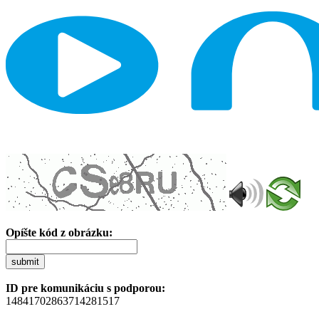
Opíšte kód z obrázku:
submit
ID pre komunikáciu s podporou:
14841702863714281517