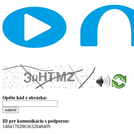
Opíšte kód z obrázku:
submit
ID pre komunikáciu s podporou:
14841702863632848409