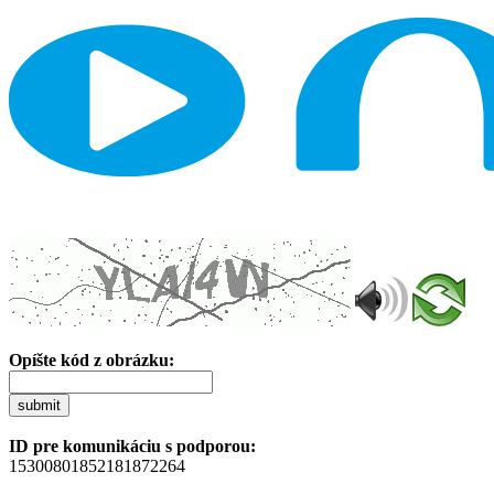
Opíšte kód z obrázku:
submit
ID pre komunikáciu s podporou:
15300801852181872264