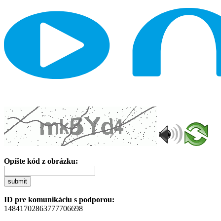
Opíšte kód z obrázku:
submit
ID pre komunikáciu s podporou:
14841702863777706698