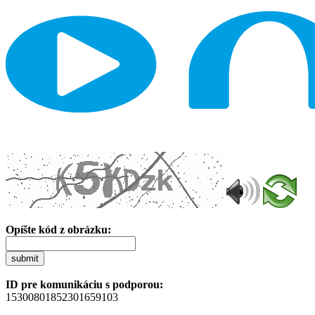
Opíšte kód z obrázku:
submit
ID pre komunikáciu s podporou:
15300801852301659103