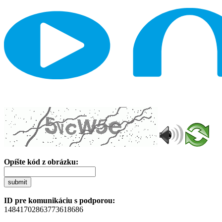
Opíšte kód z obrázku:
submit
ID pre komunikáciu s podporou:
14841702863773618686