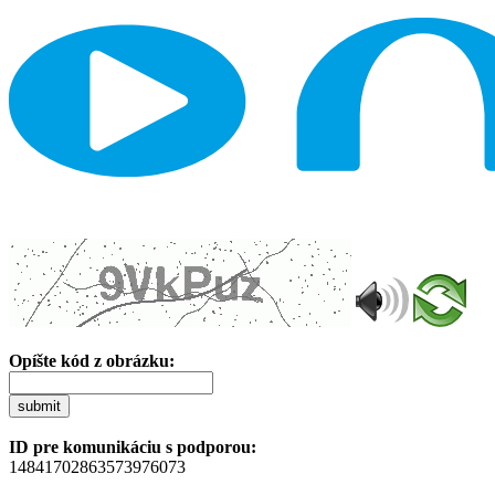
Opíšte kód z obrázku:
submit
ID pre komunikáciu s podporou:
14841702863573976073