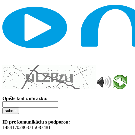
Opíšte kód z obrázku:
submit
ID pre komunikáciu s podporou:
14841702863715087481