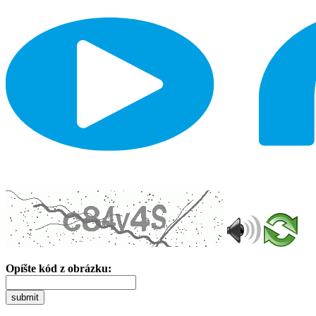
Opíšte kód z obrázku:
submit