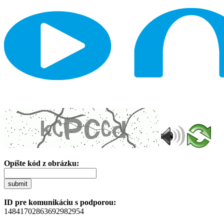
Opíšte kód z obrázku:
submit
ID pre komunikáciu s podporou:
14841702863692982954