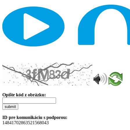
Opíšte kód z obrázku:
submit
ID pre komunikáciu s podporou:
14841702863521568043