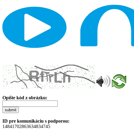
Opíšte kód z obrázku:
submit
ID pre komunikáciu s podporou:
14841702863634834745