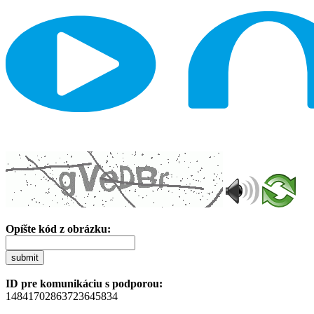
Opíšte kód z obrázku:
submit
ID pre komunikáciu s podporou:
14841702863723645834