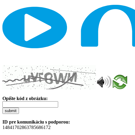
Opíšte kód z obrázku:
submit
ID pre komunikáciu s podporou:
14841702863785686172