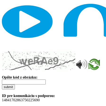
Opíšte kód z obrázku:
submit
ID pre komunikáciu s podporou:
14841702863750225690