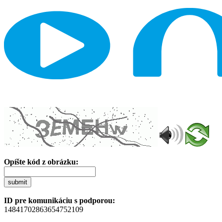
Opíšte kód z obrázku:
submit
ID pre komunikáciu s podporou:
14841702863654752109