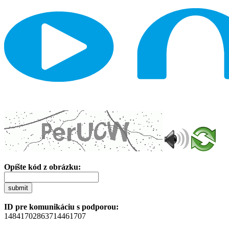
Opíšte kód z obrázku:
submit
ID pre komunikáciu s podporou:
14841702863714461707