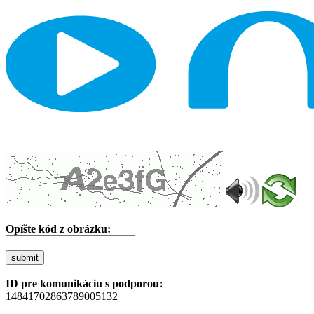
Opíšte kód z obrázku:
submit
ID pre komunikáciu s podporou:
14841702863789005132