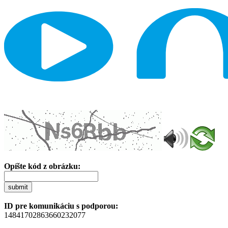
Opíšte kód z obrázku:
submit
ID pre komunikáciu s podporou:
14841702863660232077