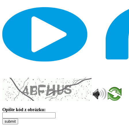
Opíšte kód z obrázku:
submit