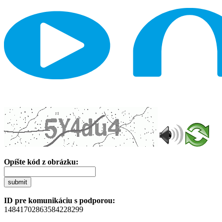
Opíšte kód z obrázku:
submit
ID pre komunikáciu s podporou:
14841702863584228299