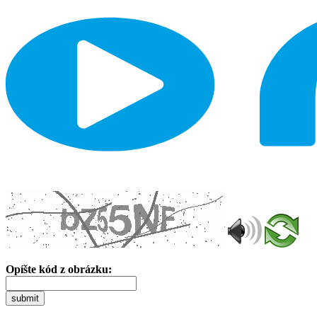
Opíšte kód z obrázku:
submit