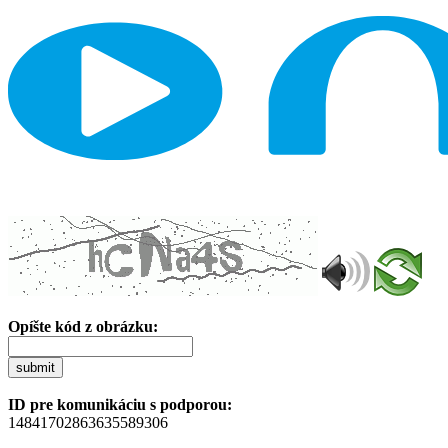
Opíšte kód z obrázku:
submit
ID pre komunikáciu s podporou:
14841702863635589306