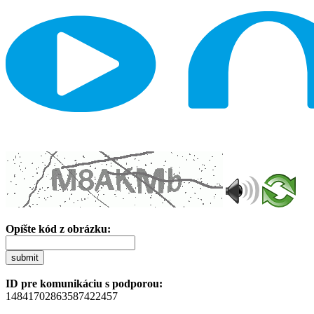
Opíšte kód z obrázku:
submit
ID pre komunikáciu s podporou:
14841702863587422457