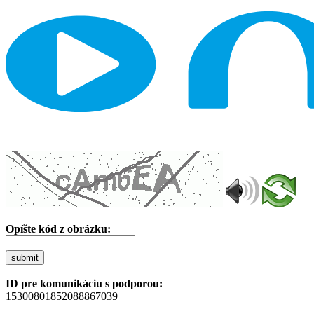
Opíšte kód z obrázku:
submit
ID pre komunikáciu s podporou:
15300801852088867039