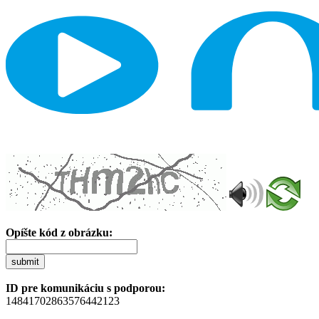
Opíšte kód z obrázku:
submit
ID pre komunikáciu s podporou:
14841702863576442123