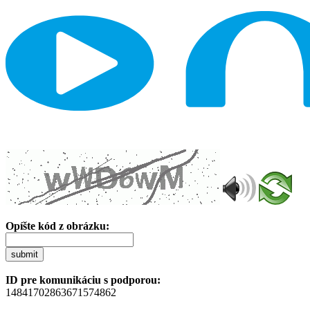
Opíšte kód z obrázku:
submit
ID pre komunikáciu s podporou:
14841702863671574862