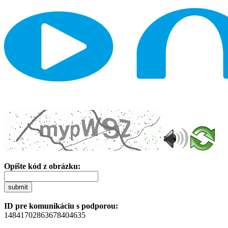
Opíšte kód z obrázku:
submit
ID pre komunikáciu s podporou:
14841702863678404635