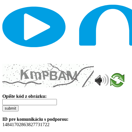
Opíšte kód z obrázku:
submit
ID pre komunikáciu s podporou:
14841702863827731722