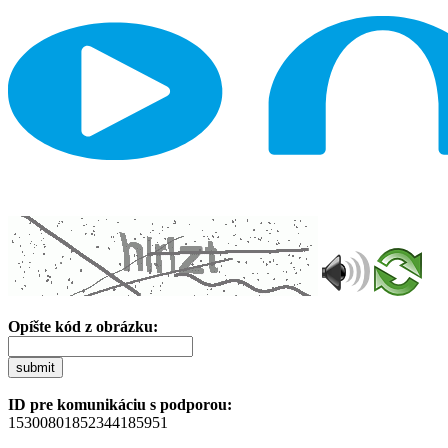
Opíšte kód z obrázku:
submit
ID pre komunikáciu s podporou:
15300801852344185951