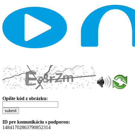
Opíšte kód z obrázku:
submit
ID pre komunikáciu s podporou:
14841702863790852314