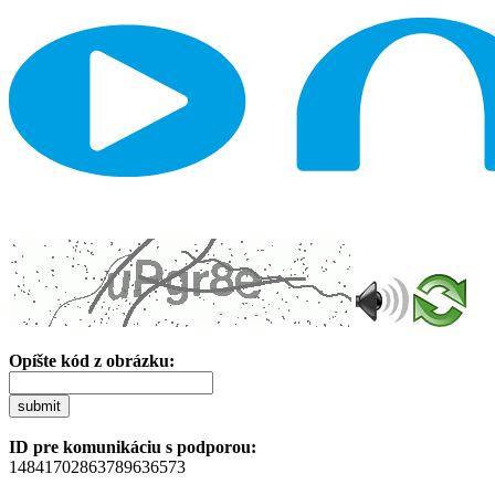
Opíšte kód z obrázku:
submit
ID pre komunikáciu s podporou:
14841702863789636573