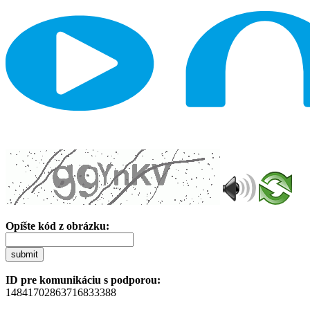
Opíšte kód z obrázku:
submit
ID pre komunikáciu s podporou:
14841702863716833388