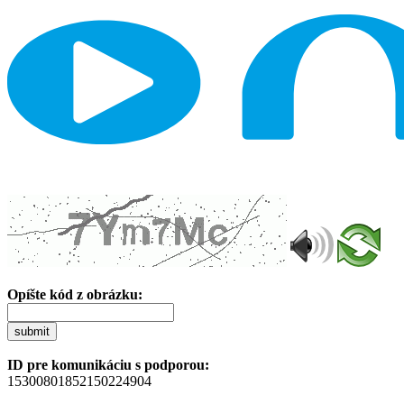
Opíšte kód z obrázku:
submit
ID pre komunikáciu s podporou:
15300801852150224904