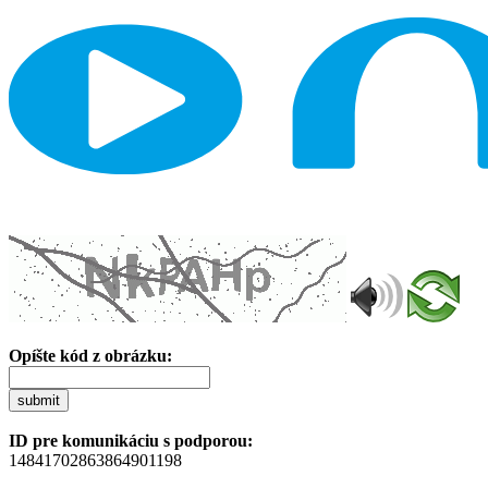
Opíšte kód z obrázku:
submit
ID pre komunikáciu s podporou:
14841702863864901198