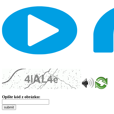
Opíšte kód z obrázku:
submit