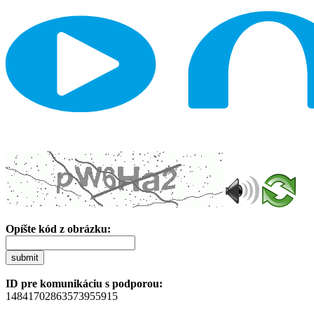
Opíšte kód z obrázku:
submit
ID pre komunikáciu s podporou:
14841702863573955915