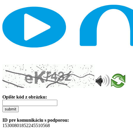
Opíšte kód z obrázku:
submit
ID pre komunikáciu s podporou:
15300801852245510568