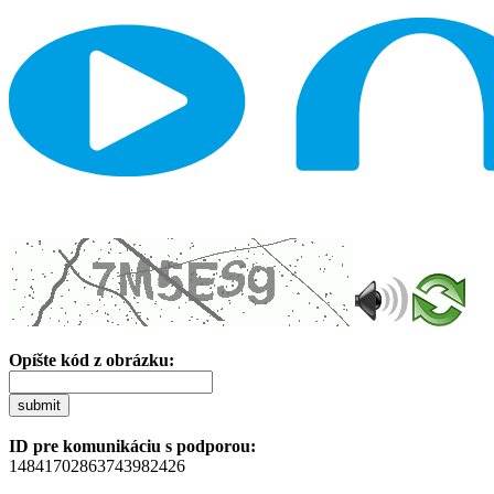
Opíšte kód z obrázku:
submit
ID pre komunikáciu s podporou:
14841702863743982426