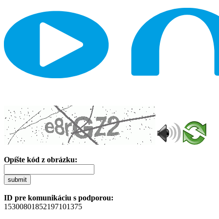
Opíšte kód z obrázku:
submit
ID pre komunikáciu s podporou:
15300801852197101375