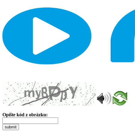
Opíšte kód z obrázku:
submit