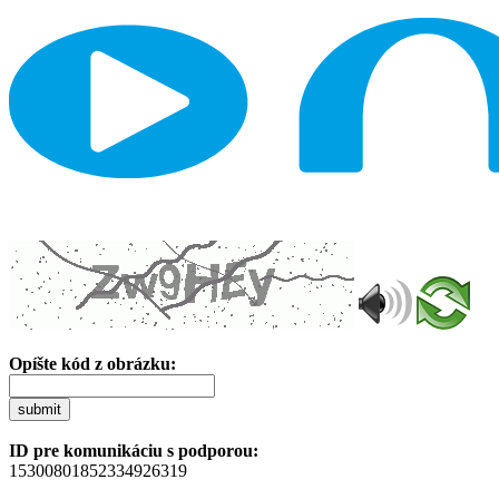
Opíšte kód z obrázku:
submit
ID pre komunikáciu s podporou:
15300801852334926319