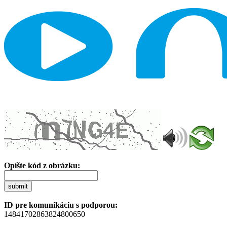
Opíšte kód z obrázku:
submit
ID pre komunikáciu s podporou:
14841702863824800650