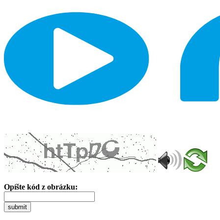
Opíšte kód z obrázku:
submit