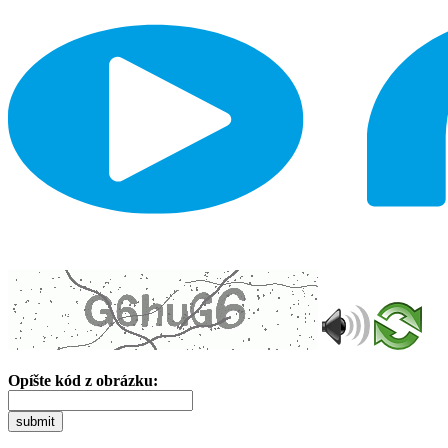
Opíšte kód z obrázku:
submit