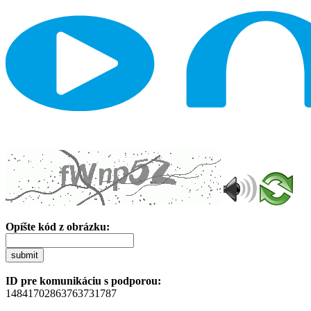
Opíšte kód z obrázku:
submit
ID pre komunikáciu s podporou:
14841702863763731787