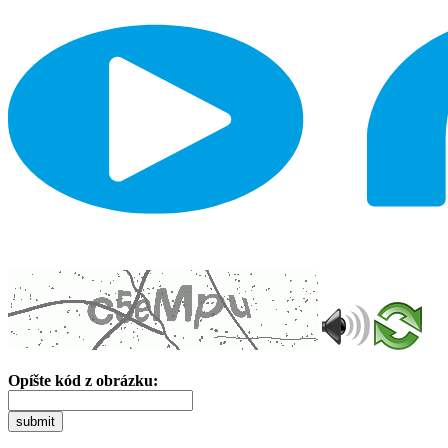
Opíšte kód z obrázku:
submit