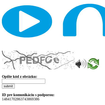
Opíšte kód z obrázku:
submit
ID pre komunikáciu s podporou:
14841702863743869386