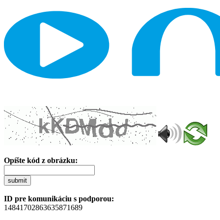
Opíšte kód z obrázku:
submit
ID pre komunikáciu s podporou:
14841702863635871689