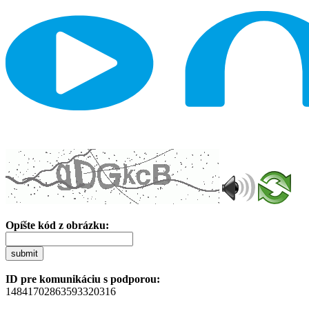
Opíšte kód z obrázku:
submit
ID pre komunikáciu s podporou:
14841702863593320316